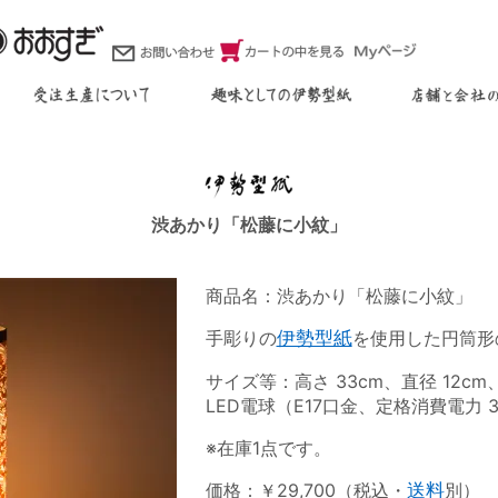
渋あかり「松藤に小紋」
商品名：渋あかり「松藤に小紋」
手彫りの
伊勢型紙
を使用した円筒形
サイズ等：高さ 33cm、直径 12c
LED電球（E17口金、定格消費電力 3
※在庫1点です。
価格：￥29,700（税込・
送料
別）