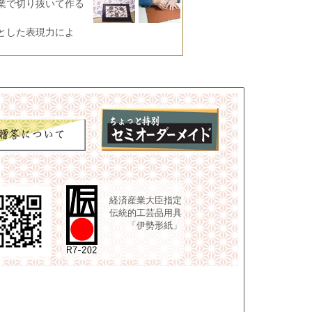
業で切り抜いて作る
とした表現力によ
経済産業大臣指定
伝統的工芸品用具
「伊勢形紙」