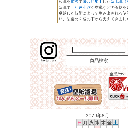
柿渋
張合せ加工
型地紙（
和紙を
で
した
江戸小紋
型紙で、
や友禅などの着物を
卓越した技術によって生み出される伊
り、型染めを縁の下から支えてきまし
企業/サ
2026年8月
日
月
火
水
木
金
土