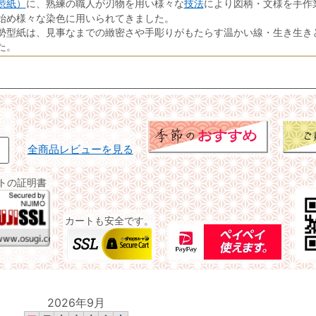
渋紙）
技法
に、熟練の職人が刃物を用い様々な
により図柄・文様を手作
始め様々な染色に用いられてきました。
勢型紙は、見事なまでの緻密さや手彫りがもたらす温かい線・生き生き
た。
全商品レビューを見る
イトの証明書
カートも安全です。
2026年9月