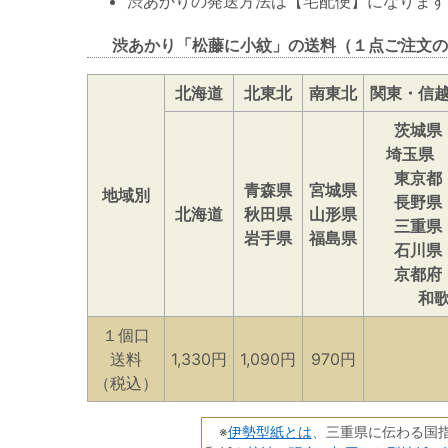
渋あかりの発送方法は【宅配便】になります
渋あかり「松藤に小紋」の送料（１点ご注文の
北海道
北東北
南東北
関東・信
茨城県
埼玉県
東京都
青森県
宮城県
地域別
長野県
北海道
秋田県
山形県
三重県
岩手県
福島県
石川県
京都府
和
１個口
送料
1,330円
1,090円
970円
（税込）
伊勢型紙とは
※
、三重県に伝わる国