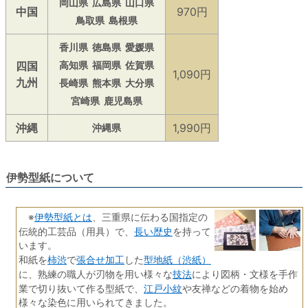
岡山県
広島県
山口県
中国
970円
鳥取県
島根県
香川県
徳島県
愛媛県
四国
高知県
福岡県
佐賀県
1,090円
九州
長崎県
熊本県
大分県
宮崎県
鹿児島県
沖縄
1,990円
沖縄県
伊勢型紙について
伊勢型紙とは
※
、三重県に伝わる国指定の
長い歴史
伝統的工芸品（用具）で、
を持って
います。
柿渋
張合せ加工
型地紙（渋紙）
和紙を
で
した
技法
に、熟練の職人が刃物を用い様々な
により図柄・文様を手作
江戸小紋
業で切り抜いて作る型紙で、
や友禅などの着物を始め
様々な染色に用いられてきました。