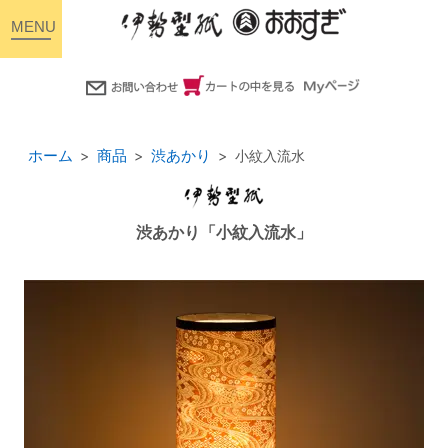
toggle
navigation
ホーム
商品
渋あかり
小紋入流水
渋あかり「小紋入流水」