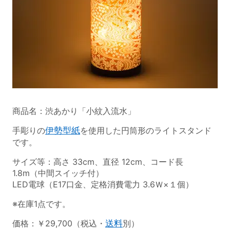
商品名：渋あかり「小紋入流水」
手彫りの
伊勢型紙
を使用した円筒形のライトスタンド
です。
サイズ等：高さ 33cm、直径 12cm、コード長
1.8m（中間スイッチ付）
LED電球（E17口金、定格消費電力 3.6Ｗ×１個）
※在庫1点です。
価格：￥29,700（税込・
送料
別）