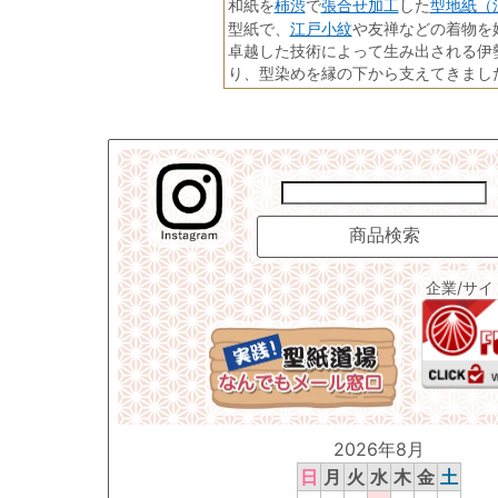
柿渋
張合せ加工
型地紙（
和紙を
で
した
江戸小紋
型紙で、
や友禅などの着物を
卓越した技術によって生み出される伊
り、型染めを縁の下から支えてきまし
企業/サ
2026年8月
日
月
火
水
木
金
土