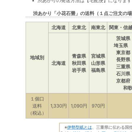
渋あかりの発送方法は【宅配便】になります
渋あかり「小花石畳」の送料（１点ご注文の場
北海道
北東北
南東北
関東・信
茨城県
埼玉県
東京都
青森県
宮城県
地域別
長野県
北海道
秋田県
山形県
三重県
岩手県
福島県
石川県
京都府
和
１個口
送料
1,330円
1,090円
970円
（税込）
伊勢型紙とは
※
、三重県に伝わる国