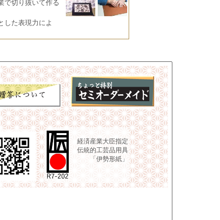
業で切り抜いて作る
とした表現力によ
経済産業大臣指定
伝統的工芸品用具
「伊勢形紙」