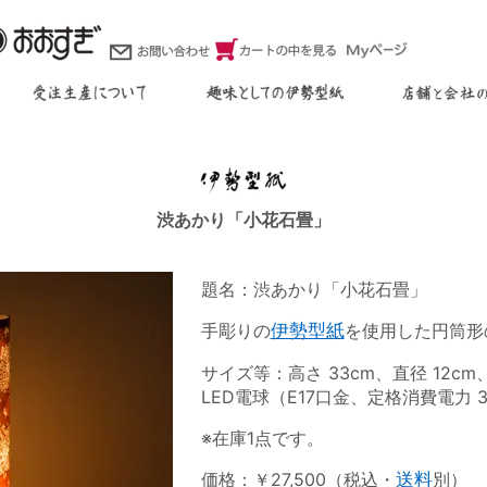
渋あかり「小花石畳」
題名：渋あかり「小花石畳」
手彫りの
伊勢型紙
を使用した円筒形
サイズ等：高さ 33cm、直径 12c
LED電球（E17口金、定格消費電力 3
※在庫1点です。
価格：￥27,500（税込・
送料
別）