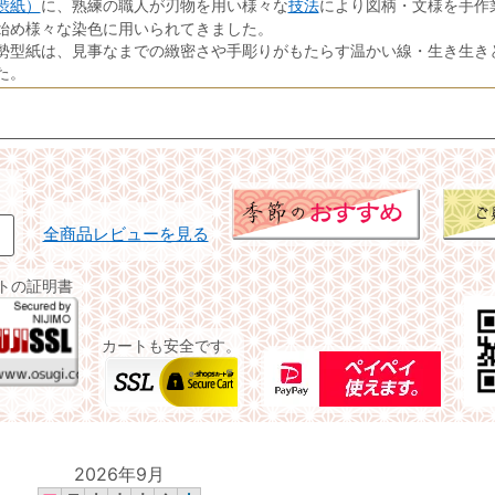
渋紙）
技法
に、熟練の職人が刃物を用い様々な
により図柄・文様を手作
始め様々な染色に用いられてきました。
勢型紙は、見事なまでの緻密さや手彫りがもたらす温かい線・生き生き
た。
全商品レビューを見る
イトの証明書
カートも安全です。
2026年9月