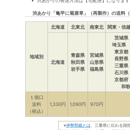
渋あかりの発送方法は【宅配便】になります
渋あかり「亀甲に菊唐草」（再製作）の送料（
北海道
北東北
南東北
関東・信
茨城県
埼玉県
東京都
青森県
宮城県
地域別
長野県
北海道
秋田県
山形県
三重県
岩手県
福島県
石川県
京都府
和
１個口
送料
1,330円
1,090円
970円
（税込）
伊勢型紙とは
※
、三重県に伝わる国