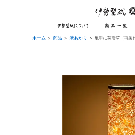
ホーム
商品
渋あかり
亀甲に菊唐草（再製