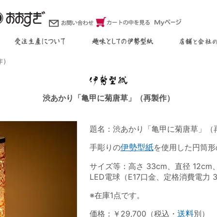
作）
渋あかり「亀甲に菊唐草」（再製作）
題名：渋あかり「亀甲に菊唐草」（
手彫りの
伊勢型紙
を使用した円筒形
サイズ等：高さ 33cm、直径 12c
LED電球（E17口金、定格消費電力 3
※在庫1点です。
価格：￥29,700（税込・
送料
別）