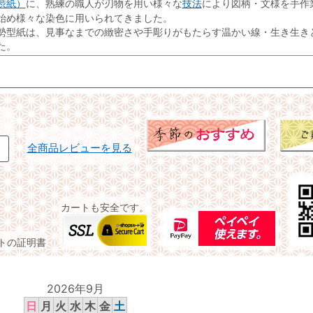
渋紙）
技法
に、熟練の職人が刃物を用い様々な
により図柄・文様を手作
始め様々な染色に用いられてきました。
勢型紙は、見事なまでの緻密さや手彫りがもたらす温かい線・生き生き
た。
全商品レビューを見る
カートも安全です。
イトの証明書
2026年9月
日
月
火
水
木
金
土