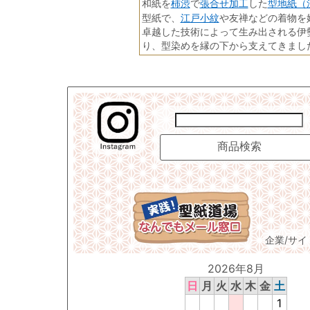
柿渋
張合せ加工
型地紙（
和紙を
で
した
江戸小紋
型紙で、
や友禅などの着物を
卓越した技術によって生み出される伊
り、型染めを縁の下から支えてきまし
企業/サ
2026年8月
日
月
火
水
木
金
土
1