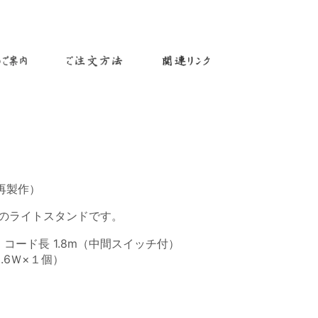
再製作）
のライトスタンドです。
m、コード長 1.8m（中間スイッチ付）
.6Ｗ×１個）