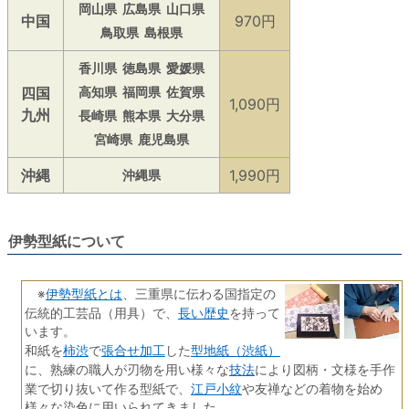
岡山県
広島県
山口県
中国
970円
鳥取県
島根県
香川県
徳島県
愛媛県
四国
高知県
福岡県
佐賀県
1,090円
九州
長崎県
熊本県
大分県
宮崎県
鹿児島県
沖縄
1,990円
沖縄県
伊勢型紙について
伊勢型紙とは
※
、三重県に伝わる国指定の
長い歴史
伝統的工芸品（用具）で、
を持って
います。
柿渋
張合せ加工
型地紙（渋紙）
和紙を
で
した
技法
に、熟練の職人が刃物を用い様々な
により図柄・文様を手作
江戸小紋
業で切り抜いて作る型紙で、
や友禅などの着物を始め
様々な染色に用いられてきました。