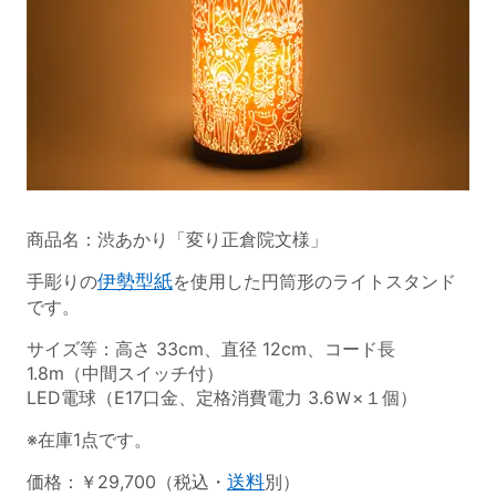
商品名：渋あかり「変り正倉院文様」
手彫りの
伊勢型紙
を使用した円筒形のライトスタンド
です。
サイズ等：高さ 33cm、直径 12cm、コード長
1.8m（中間スイッチ付）
LED電球（E17口金、定格消費電力 3.6Ｗ×１個）
※在庫1点です。
価格：￥29,700（税込・
送料
別）