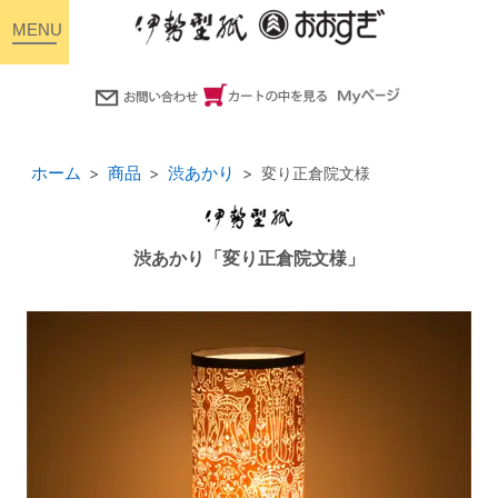
toggle
navigation
ホーム
商品
渋あかり
変り正倉院文様
渋あかり「変り正倉院文様」