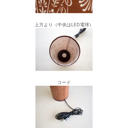
上方より（中央はLED電球）
コード