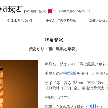
渋あかり「霞に鳳凰と草花」
商品名：渋あかり「霞に鳳凰と草花
手彫りの
伊勢型紙
を使用した円筒形
サイズ等：高さ 33cm、直径 12c
LED電球（E17口金、定格消費電力 3
※在庫1点です。
価格：￥29,700（税込・
送料
別）