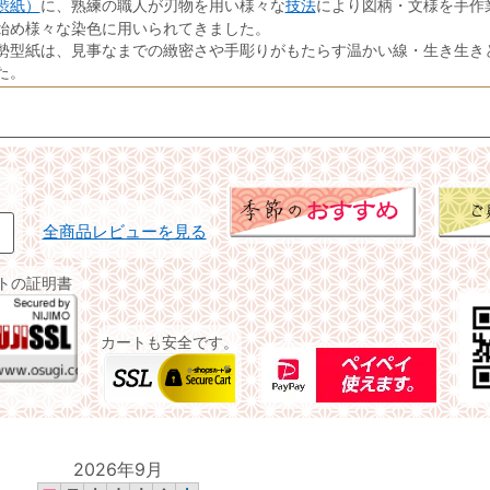
渋紙）
技法
に、熟練の職人が刃物を用い様々な
により図柄・文様を手作
始め様々な染色に用いられてきました。
勢型紙は、見事なまでの緻密さや手彫りがもたらす温かい線・生き生き
た。
全商品レビューを見る
イトの証明書
カートも安全です。
2026年9月