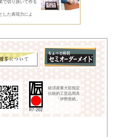
業で切り抜いて作る
とした表現力によ
経済産業大臣指定
伝統的工芸品用具
「伊勢形紙」