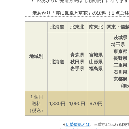
渋あかりの発送方法は【宅配便】になります
渋あかり「霞に鳳凰と草花」の送料（１点ご注
北海道
北東北
南東北
関東・信
茨城県
埼玉県
東京都
青森県
宮城県
地域別
長野県
北海道
秋田県
山形県
三重県
岩手県
福島県
石川県
京都府
和
１個口
送料
1,330円
1,090円
970円
（税込）
伊勢型紙とは
※
、三重県に伝わる国