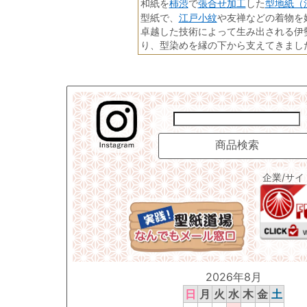
柿渋
張合せ加工
型地紙（
和紙を
で
した
江戸小紋
型紙で、
や友禅などの着物を
卓越した技術によって生み出される伊
り、型染めを縁の下から支えてきまし
企業/サ
2026年8月
日
月
火
水
木
金
土