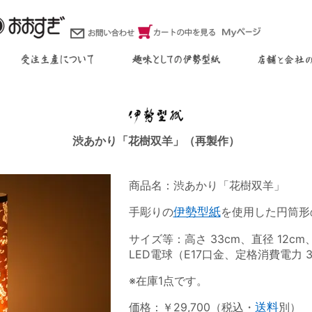
渋あかり「花樹双羊」（再製作）
商品名：渋あかり「花樹双羊」
手彫りの
伊勢型紙
を使用した円筒形
サイズ等：高さ 33cm、直径 12c
LED電球（E17口金、定格消費電力 3
※在庫1点です。
価格：￥29,700（税込・
送料
別）