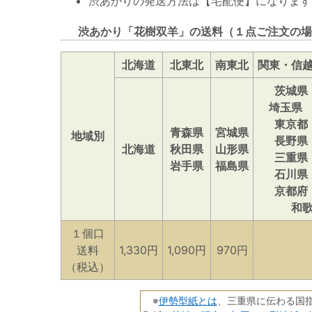
渋あかりの発送方法は【宅配便】になります
渋あかり「花樹双羊」の送料（１点ご注文の場
北海道
北東北
南東北
関東・信
茨城県
埼玉県
東京都
青森県
宮城県
地域別
長野県
北海道
秋田県
山形県
三重県
岩手県
福島県
石川県
京都府
和
１個口
送料
1,330円
1,090円
970円
（税込）
伊勢型紙とは
※
、三重県に伝わる国