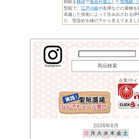
柿渋
張合せ加工
型地紙（
和紙を
で
した
江戸小紋
型紙で、
や友禅などの着物を
卓越した技術によって生み出される伊
り、型染めを縁の下から支えてきまし
企業/サ
2026年8月
日
月
火
水
木
金
土