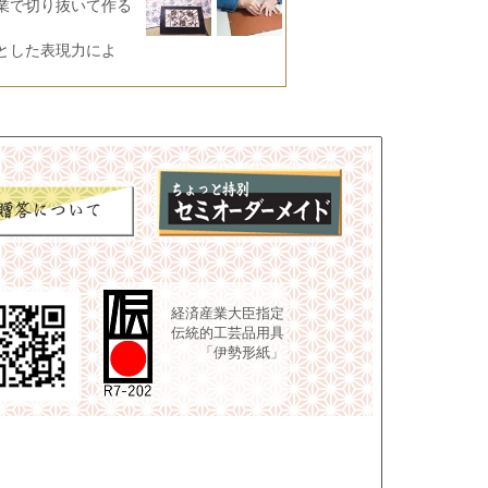
業で切り抜いて作る
とした表現力によ
経済産業大臣指定
伝統的工芸品用具
「伊勢形紙」