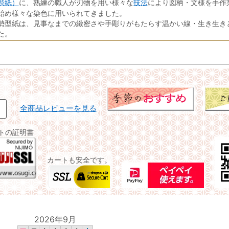
渋紙）
技法
に、熟練の職人が刃物を用い様々な
により図柄・文様を手作
始め様々な染色に用いられてきました。
勢型紙は、見事なまでの緻密さや手彫りがもたらす温かい線・生き生き
た。
全商品レビューを見る
イトの証明書
カートも安全です。
2026年9月