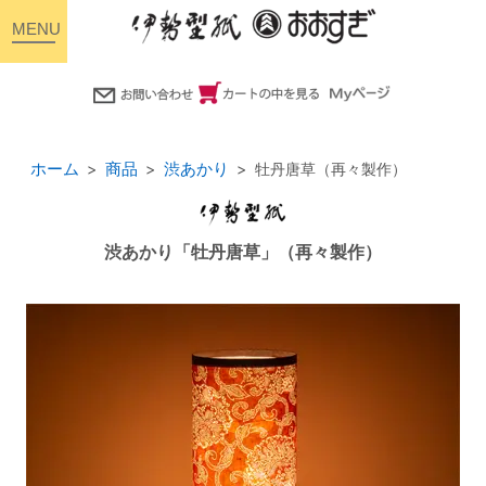
toggle
navigation
ホーム
商品
渋あかり
牡丹唐草（再々製作）
渋あかり「牡丹唐草」（再々製作）