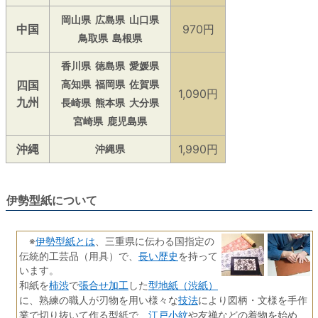
岡山県
広島県
山口県
中国
970円
鳥取県
島根県
香川県
徳島県
愛媛県
四国
高知県
福岡県
佐賀県
1,090円
九州
長崎県
熊本県
大分県
宮崎県
鹿児島県
沖縄
1,990円
沖縄県
伊勢型紙について
伊勢型紙とは
※
、三重県に伝わる国指定の
長い歴史
伝統的工芸品（用具）で、
を持って
います。
柿渋
張合せ加工
型地紙（渋紙）
和紙を
で
した
技法
に、熟練の職人が刃物を用い様々な
により図柄・文様を手作
江戸小紋
業で切り抜いて作る型紙で、
や友禅などの着物を始め