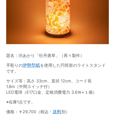
題名：渋あかり「牡丹唐草」（再々製作）
手彫りの
伊勢型紙
を使用した円筒形のライトスタンド
です。
サイズ等：高さ 33cm、直径 12cm、コード長
1.8m（中間スイッチ付）
LED電球（E17口金、定格消費電力 3.6Ｗ×１個）
※在庫1点です。
価格：￥29,700（税込・
送料
別）