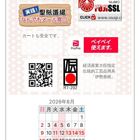
カートも安全です。
経済産業大臣指定
伝統的工芸品用具
「伊勢形紙」
2026年8月
日
月
火
水
木
金
土
1
2
3
4
5
6
7
8
9
10
11
12
13
14
15