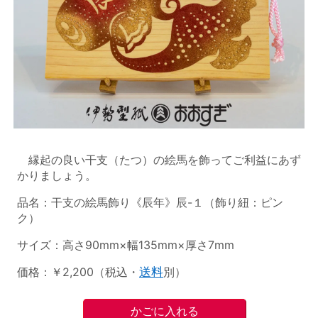
縁起の良い干支（たつ）の絵馬を飾ってご利益にあず
かりましょう。
品名：干支の絵馬飾り《辰年》辰-１（飾り紐：ピン
ク）
サイズ：高さ90mm×幅135mm×厚さ7mm
価格：￥2,200（税込・
送料
別）