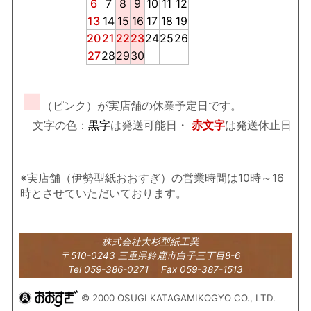
6
7
8
9
10
11
12
13
14
15
16
17
18
19
20
21
22
23
24
25
26
27
28
29
30
■
（ピンク）が実店舗の休業予定日です。
文字の色：
黒字
は発送可能日・
赤文字
は発送休止日
※実店舗（伊勢型紙おおすぎ）の営業時間は10時～16
時とさせていただいております。
株式会社大杉型紙工業
〒510-0243 三重県鈴鹿市白子三丁目8-6
Tel 059-386-0271 Fax 059-387-1513
© 2000 OSUGI KATAGAMIKOGYO CO., LTD.