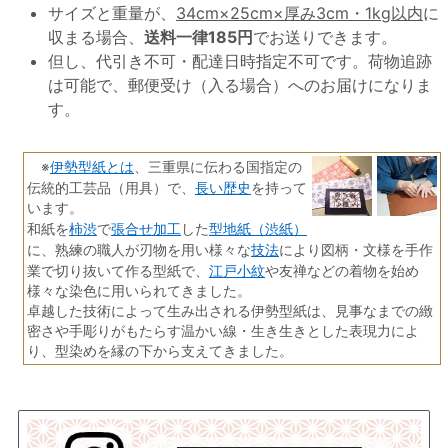
サイズと重量が、
34cm×25cm×厚み3cm・1kg以内
に
収まる場合、
送料一律185円
でお送りできます。
但し、代引き不可・配達日時指定不可です。荷物追跡
は可能で、郵便受け（入る場合）へのお届けになりま
す。
伊勢型紙とは
※
、三重県に伝わる国指定の
長い歴史
伝統的工芸品（用具）で、
を持って
います。
柿渋
張合せ加工
型地紙（渋紙）
和紙を
で
した
技法
に、熟練の職人が刃物を用い様々な
により図柄・文様を手作
江戸小紋
業で切り抜いて作る型紙で、
や友禅などの着物を始め
様々な染色に用いられてきました。
卓越した技術によって生み出される伊勢型紙は、見事なまでの緻
密さや手彫りがもたらす温かい線・生き生きとした表現力によ
り、型染めを縁の下から支えてきました。