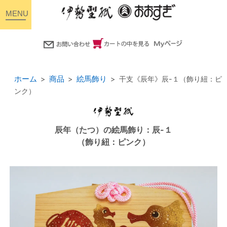
toggle
navigation
ホーム
商品
絵馬飾り
干支《辰年》辰-１（飾り紐：ピ
ンク）
辰年（たつ）の絵馬飾り：辰-１
（飾り紐：ピンク）