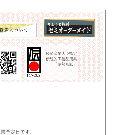
経済産業大臣指定
伝統的工芸品用具
「伊勢形紙」
休業予定日です。