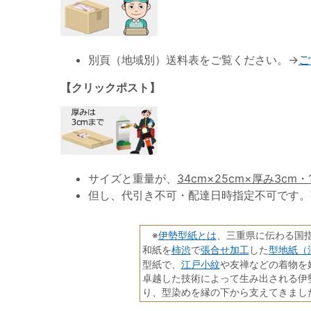
別頁（地域別）送料表をご覧ください。→
ご
【クリックポスト】
サイズと重量が、
34cm×25cm×厚み3cm・
但し、代引き不可・配達日時指定不可です。
伊勢型紙とは
※
、三重県に伝わる国
柿渋
張合せ加工
型地紙（
和紙を
で
した
江戸小紋
型紙で、
や友禅などの着物を
卓越した技術によって生み出される伊
り、型染めを縁の下から支えてきまし