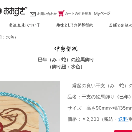
紐：水色）
巳年（み：蛇）の絵馬飾り
（飾り紐：水色）
縁起の良い干支（み：蛇）の
品名：干支の絵馬飾り《巳年
サイズ：高さ90mm×幅135m
価格：￥2,200（税込・
送料