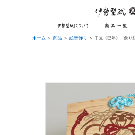
ホーム
商品
絵馬飾り
干支《巳年》（飾り