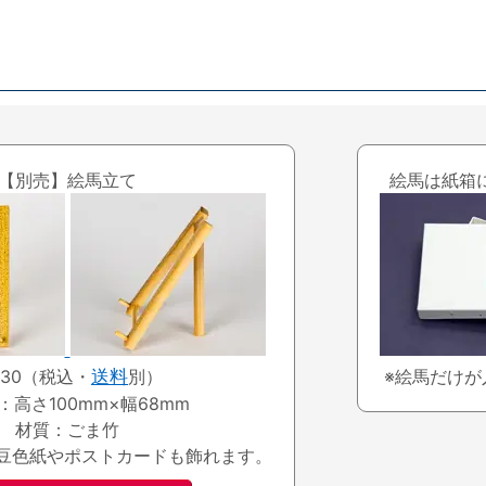
【別売】絵馬立て
絵馬は紙箱
330（税込・
送料
別）
※絵馬だけが
：高さ100mm×幅68mm
材質：ごま竹
豆色紙やポストカードも飾れます。