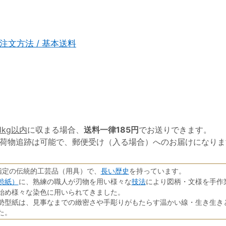
注文方法 / 基本送料
1kg以内
に収まる場合、
送料一律185円
でお送りできます。
荷物追跡は可能で、郵便受け（入る場合）へのお届けになりま
長い歴史
指定の伝統的工芸品（用具）で、
を持っています。
渋紙）
技法
に、熟練の職人が刃物を用い様々な
により図柄・文様を手作
始め様々な染色に用いられてきました。
勢型紙は、見事なまでの緻密さや手彫りがもたらす温かい線・生き生き
た。