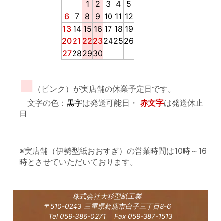
1
2
3
4
5
6
7
8
9
10
11
12
13
14
15
16
17
18
19
20
21
22
23
24
25
26
27
28
29
30
■
（ピンク）が実店舗の休業予定日です。
文字の色：
黒字
は発送可能日・
赤文字
は発送休止
日
※実店舗（伊勢型紙おおすぎ）の営業時間は10時～16
時とさせていただいております。
株式会社大杉型紙工業
〒510-0243 三重県鈴鹿市白子三丁目8-6
Tel 059-386-0271 Fax 059-387-1513