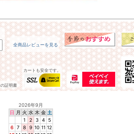
全商品レビューを見る
カートも安全です。
トの証明書
2026年9月
日
月
火
水
木
金
土
1
2
3
4
5
6
7
8
9
10
11
12