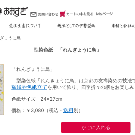
ぎょうに鳥
型染色紙 「れんぎょうに鳥」
「れんぎょうに鳥」
型染色紙「れんぎょうに鳥」は京都の友禅染めの技法
額縁や色紙立て
を用いて飾り、四季折々の柄をお楽しみ
色紙サイズ：24×27cm
価格：￥3,080（税込・
送料
別）