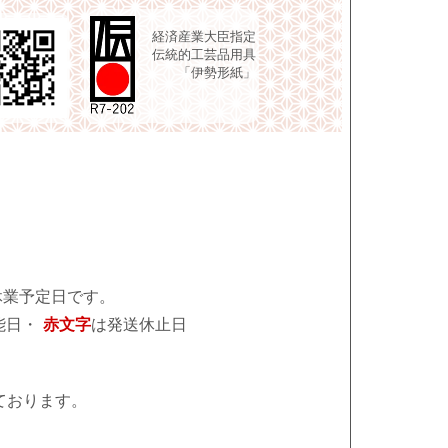
経済産業大臣指定
伝統的工芸品用具
「伊勢形紙」
休業予定日です。
能日・
赤文字
は発送休止日
ております。