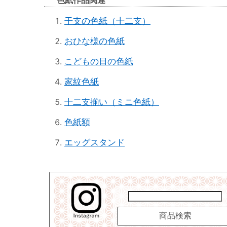
色紙作品関連
干支の色紙（十二支）
おひな様の色紙
こどもの日の色紙
家紋色紙
十二支揃い（ミニ色紙）
色紙額
エッグスタンド