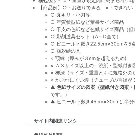
梱包後サイズ・重量が規定内に納まらない場
【商品例】○：お送りできる ×：できない
○ 丸キリ・小刀等
○ 年賀状型紙など葉書サイズ商品
○ 干支の色紙など色紙サイズ商品（但
○ 彫刻道具セット（A～D全て）
○ ビニール下敷き22.5cm×30cmを5
○ 顔彩絵の具
× 額縁（厚みが３cmを超えるため)
× Ａ３サイズ以上の、渋紙・型紙付き
× 柿渋（サイズ・重量ともに規格外のた
× かぶれにくい漆（チューブの直径が３
▲
色紙サイズの図案（型紙付き図案・
です。）
▲ ビニール下敷き45cm×30cmは
サイト内関連リンク