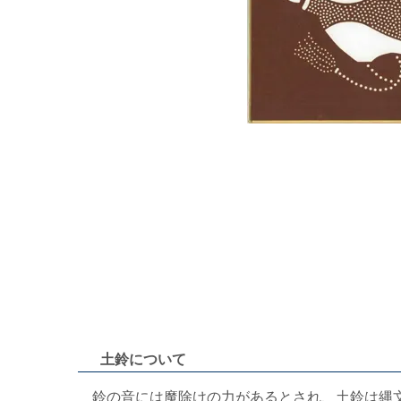
土鈴について
鈴の音には魔除けの力があるとされ、土鈴は縄文