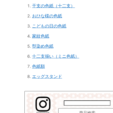
干支の色紙（十二支）
おひな様の色紙
こどもの日の色紙
家紋色紙
型染め色紙
十二支揃い（ミニ色紙）
色紙額
エッグスタンド