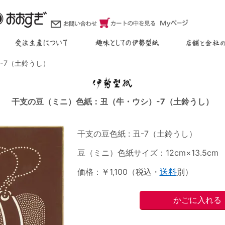
-7（土鈴うし）
干支の豆（ミニ）色紙：丑（牛・ウシ）-7（土鈴うし）
干支の豆色紙 : 丑-7（土鈴うし）
豆（ミニ）色紙サイズ：12cm×13.5cm
価格：￥1,100（税込・
送料
別）