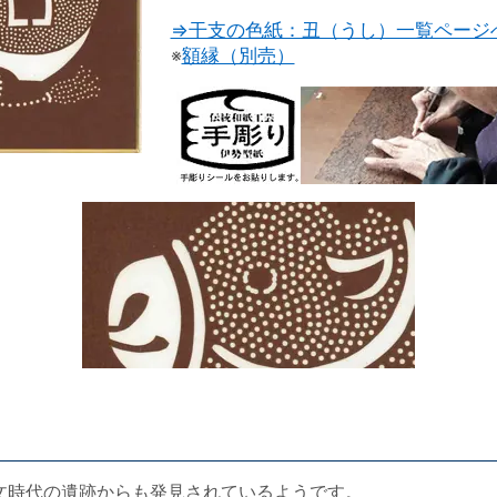
⇒干支の色紙：丑（うし）一覧ページ
※
額縁（別売）
時代の遺跡からも発見されているようです。