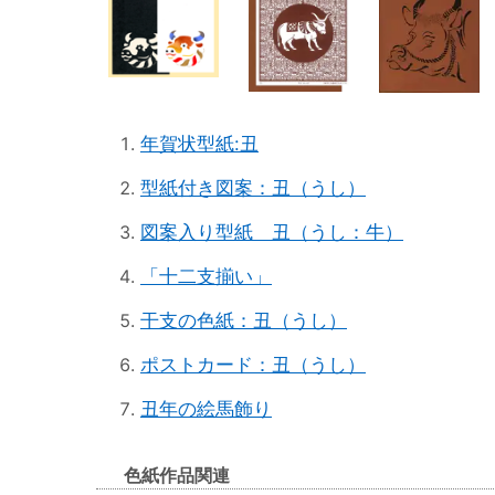
年賀状型紙:丑
型紙付き図案：丑（うし）
図案入り型紙 丑（うし：牛）
「十二支揃い」
干支の色紙：丑（うし）
ポストカード：丑（うし）
丑年の絵馬飾り
色紙作品関連