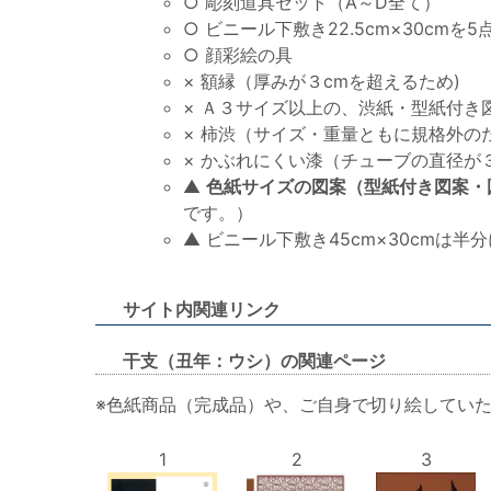
○ 彫刻道具セット（A～D全て）
○ ビニール下敷き22.5cm×30cmを5
○ 顔彩絵の具
× 額縁（厚みが３cmを超えるため)
× Ａ３サイズ以上の、渋紙・型紙付き
× 柿渋（サイズ・重量ともに規格外のた
× かぶれにくい漆（チューブの直径が３
▲
色紙サイズの図案（型紙付き図案・
です。）
▲ ビニール下敷き45cm×30cmは
サイト内関連リンク
干支（丑年：ウシ）の関連ページ
※色紙商品（完成品）や、ご自身で切り絵してい
1
2
3