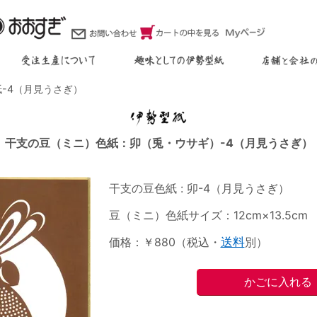
-4（月見うさぎ）
干支の豆（ミニ）色紙：卯（兎・ウサギ）-4（月見うさぎ）
干支の豆色紙 : 卯-4（月見うさぎ）
豆（ミニ）色紙サイズ：12cm×13.5cm
価格：￥880（税込・
送料
別）