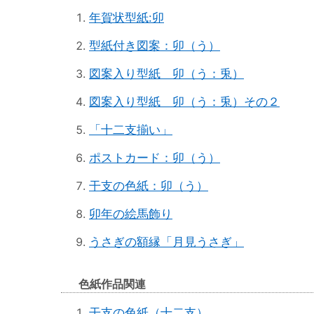
年賀状型紙:卯
型紙付き図案：卯（う）
図案入り型紙 卯（う：兎）
図案入り型紙 卯（う：兎）その２
「十二支揃い」
ポストカード：卯（う）
干支の色紙：卯（う）
卯年の絵馬飾り
うさぎの額縁「月見うさぎ」
色紙作品関連
干支の色紙（十二支）