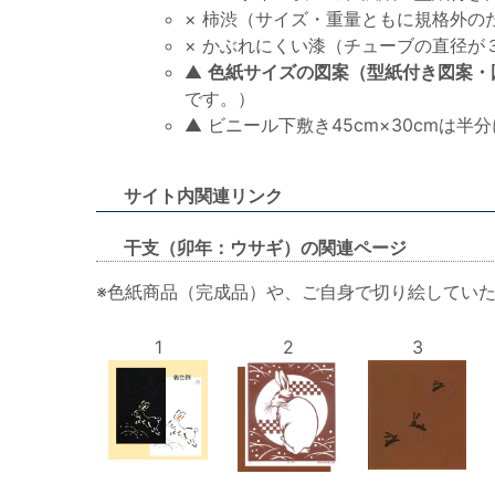
× 柿渋（サイズ・重量ともに規格外のた
× かぶれにくい漆（チューブの直径が３
▲
色紙サイズの図案（型紙付き図案・
です。）
▲ ビニール下敷き45cm×30cmは
サイト内関連リンク
干支（卯年：ウサギ）の関連ページ
※色紙商品（完成品）や、ご自身で切り絵してい
1
2
3