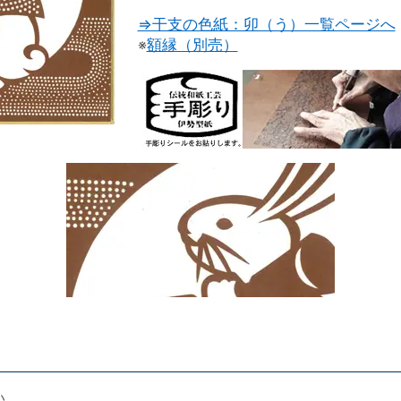
⇒干支の色紙：卯（う）一覧ページへ
※
額縁（別売）
い。