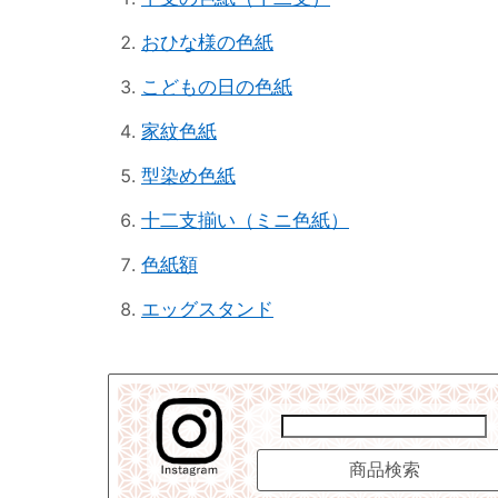
おひな様の色紙
こどもの日の色紙
家紋色紙
型染め色紙
十二支揃い（ミニ色紙）
色紙額
エッグスタンド