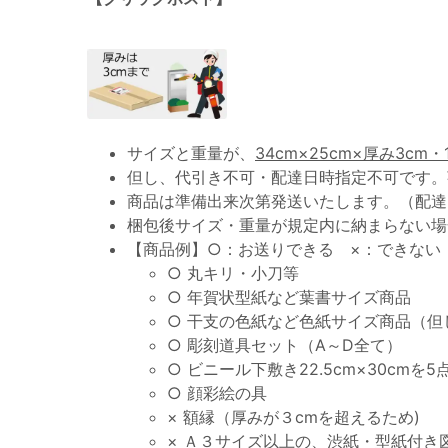
サイズと重量が、
34cm×25cm×厚み3cm・
但し、代引き不可・配達日時指定不可です。
商品は準備出来次第発送いたします。（配達
梱包後サイズ・重量が規定内に納まらない場
【商品例】○：お送りできる ×：できない
○ 丸キリ・小刀等
○ 年賀状型紙など葉書サイズ商品
○ 干支の色紙など色紙サイズ商品（但
○ 彫刻道具セット（A～D全て）
○ ビニール下敷き22.5cm×30cmを5
○ 顔彩絵の具
× 額縁（厚みが３cmを超えるため)
× Ａ３サイズ以上の、渋紙・型紙付き