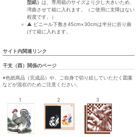
型紙）
は、専用箱のサイズより少し大きいため、
湾曲させて箱に入れます。（ご使用に支障はない
程度です。）
▲ ビニール下敷き45cm×30cmは半分に折り曲
げて箱に入れます。
サイト内関連リンク
干支（酉）関係のページ
※色紙商品（完成品）や、ご自身で切り絵していただく図案
などが混在のためご注意ください。
1
2
3