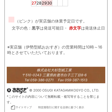
27
28
29
30
■
（ピンク）が実店舗の休業予定日です。
文字の色：
黒字
は発送可能日・
赤文字
は発送休止日
※実店舗（伊勢型紙おおすぎ）の営業時間は10時～16
時とさせていただいております。
株式会社大杉型紙工業
〒510-0243 三重県鈴鹿市白子三丁目8-6
Tel 059-386-0271 Fax 059-387-1513
© 2000 OSUGI KATAGAMIKOGYO CO., LTD.
*このサイトの内容について無断転載・複写等することを禁じま
す。