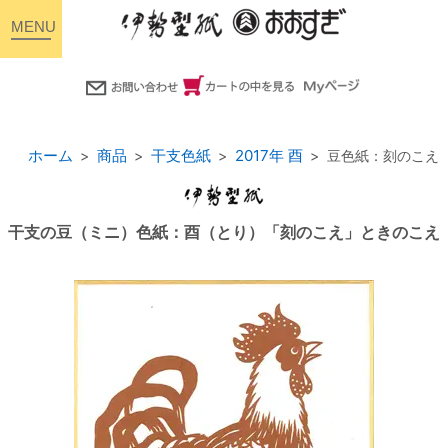
toggle
navigation
ホーム
商品
干支色紙
2017年 酉
豆色紙：刻のこえ
干支の豆（ミニ）色紙：酉（とり）「刻のこえ」ときのこえ