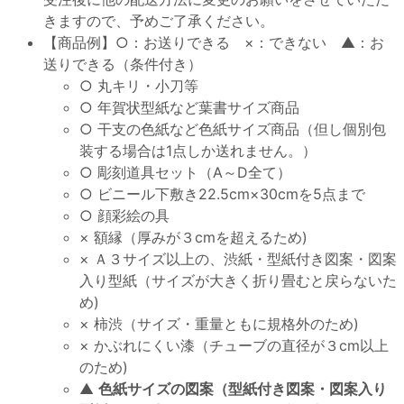
きますので、予めご了承ください。
【商品例】○：お送りできる ×：できない ▲：お
送りできる（条件付き）
○ 丸キリ・小刀等
○ 年賀状型紙など葉書サイズ商品
○ 干支の色紙など色紙サイズ商品（但し個別包
装する場合は1点しか送れません。）
○ 彫刻道具セット（A～D全て）
○ ビニール下敷き22.5cm×30cmを5点まで
○ 顔彩絵の具
× 額縁（厚みが３cmを超えるため)
× Ａ３サイズ以上の、渋紙・型紙付き図案・図案
入り型紙（サイズが大きく折り畳むと戻らないた
め)
× 柿渋（サイズ・重量ともに規格外のため)
× かぶれにくい漆（チューブの直径が３cm以上
のため)
▲
色紙サイズの図案（型紙付き図案・図案入り