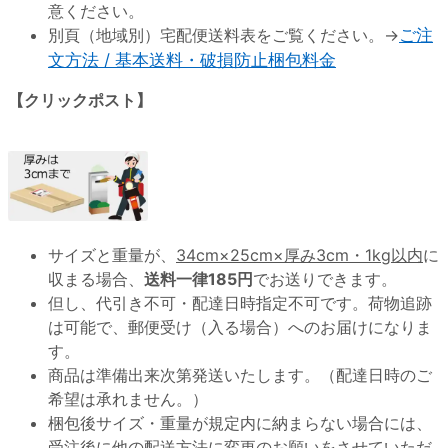
意ください。
別頁（地域別）宅配便送料表をご覧ください。→
ご注
文方法 / 基本送料・破損防止梱包料金
【クリックポスト】
サイズと重量が、
34cm×25cm×厚み3cm・1kg以内
に
収まる場合、
送料一律185円
でお送りできます。
但し、代引き不可・配達日時指定不可です。荷物追跡
は可能で、郵便受け（入る場合）へのお届けになりま
す。
商品は準備出来次第発送いたします。（配達日時のご
希望は承れません。）
梱包後サイズ・重量が規定内に納まらない場合には、
受注後に他の配送方法に変更のお願いをさせていただ