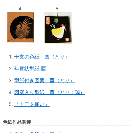
4
5
干支の色紙：酉（とり）
年賀状型紙:酉
型紙付き図案：酉（とり）
図案入り型紙 酉（とり：鶏）
「十二支揃い」
色紙作品関連