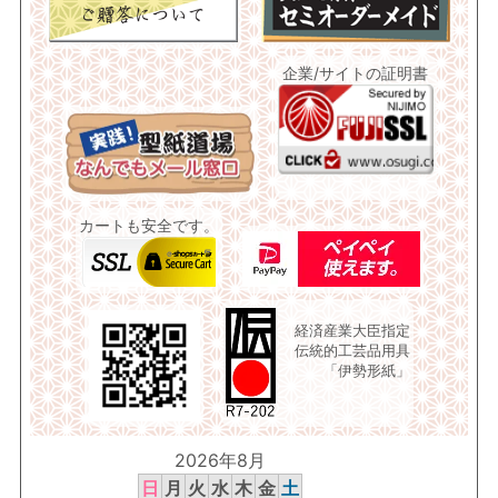
企業/サイトの証明書
カートも安全です。
経済産業大臣指定
伝統的工芸品用具
「伊勢形紙」
2026年8月
日
月
火
水
木
金
土