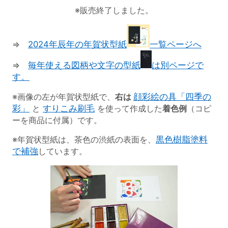
※販売終了しました。
⇒
2024年辰年の年賀状型紙
一覧ページへ
⇒
毎年使える図柄や文字の型紙
は別ページで
す。
※画像の左が年賀状型紙で、
右は
顔彩絵の具「四季の
彩」
と
すりこみ刷毛
を使って作成した
着色例
（コピ
ーを商品に付属）です。
※年賀状型紙は、茶色の渋紙の表面を、
黒色樹脂塗料
で補強
しています。