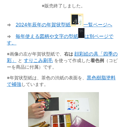
※販売終了しました。
⇒
2024年辰年の年賀状型紙
一覧ページへ
⇒
毎年使える図柄や文字の型紙
は別ページで
す。
※画像の左が年賀状型紙で、
右は
顔彩絵の具「四季の
彩」
と
すりこみ刷毛
を使って作成した
着色例
（コピ
ーを商品に付属）です。
※年賀状型紙は、茶色の渋紙の表面を、
黒色樹脂塗料
で補強
しています。