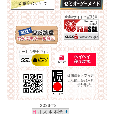
企業/サイトの証明書
カートも安全です。
経済産業大臣指定
伝統的工芸品用具
「伊勢形紙」
2026年8月
日
月
火
水
木
金
土