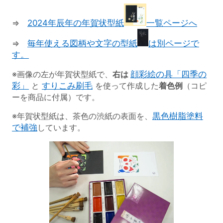
⇒
2024年辰年の年賀状型紙
一覧ページへ
⇒
毎年使える図柄や文字の型紙
は別ページで
す。
※画像の左が年賀状型紙で、
右は
顔彩絵の具「四季の
彩」
と
すりこみ刷毛
を使って作成した
着色例
（コピ
ーを商品に付属）です。
※年賀状型紙は、茶色の渋紙の表面を、
黒色樹脂塗料
で補強
しています。