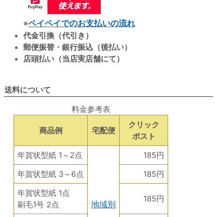
※
ペイペイでのお支払いの流れ
代金引換（代引き）
郵便振替・銀行振込（後払い）
店頭払い（当店実店舗にて）
送料について
料金参考表
クリック
商品例
宅配便
ポスト
年賀状型紙 1～2点
185円
年賀状型紙 3～6点
185円
年賀状型紙 1点
185円
刷毛1号 2点
地域別