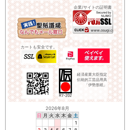
企業/サイトの証明書
カートも安全です。
経済産業大臣指定
伝統的工芸品用具
「伊勢形紙」
2026年8月
日
月
火
水
木
金
土
1