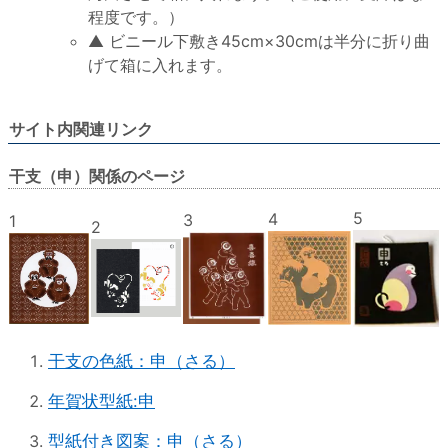
程度です。）
▲ ビニール下敷き45cm×30cmは半分に折り曲
げて箱に入れます。
サイト内関連リンク
干支（申）関係のページ
5
4
3
1
2
干支の色紙：申（さる）
年賀状型紙:申
型紙付き図案：申（さる）