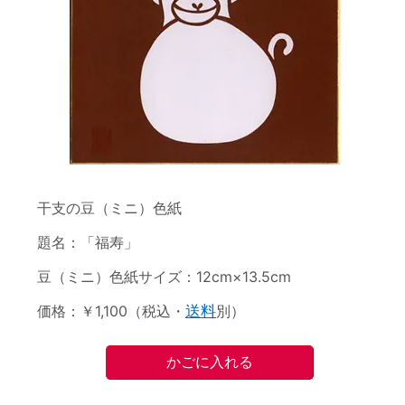
干支の豆（ミニ）色紙
題名：「福寿」
豆（ミニ）色紙サイズ：12cm×13.5cm
価格：￥1,100（税込・
送料
別）