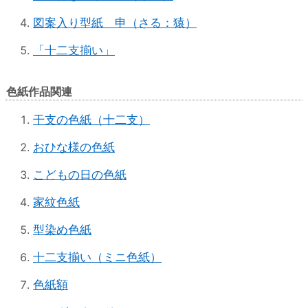
図案入り型紙 申（さる：猿）
「十二支揃い」
色紙作品関連
干支の色紙（十二支）
おひな様の色紙
こどもの日の色紙
家紋色紙
型染め色紙
十二支揃い（ミニ色紙）
色紙額