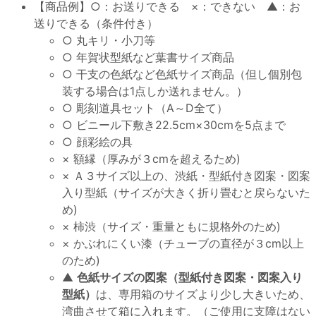
【商品例】○：お送りできる ×：できない ▲：お
送りできる（条件付き）
○ 丸キリ・小刀等
○ 年賀状型紙など葉書サイズ商品
○ 干支の色紙など色紙サイズ商品（但し個別包
装する場合は1点しか送れません。）
○ 彫刻道具セット（A～D全て）
○ ビニール下敷き22.5cm×30cmを5点まで
○ 顔彩絵の具
× 額縁（厚みが３cmを超えるため)
× Ａ３サイズ以上の、渋紙・型紙付き図案・図案
入り型紙（サイズが大きく折り畳むと戻らないた
め)
× 柿渋（サイズ・重量ともに規格外のため)
× かぶれにくい漆（チューブの直径が３cm以上
のため)
▲
色紙サイズの図案（型紙付き図案・図案入り
型紙）
は、専用箱のサイズより少し大きいため、
湾曲させて箱に入れます。（ご使用に支障はない