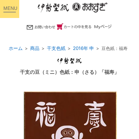
toggle
navigation
ホーム
商品
干支色紙
2016年 申
豆色紙：福寿
干支の豆（ミニ）色紙：申（さる）「福寿」