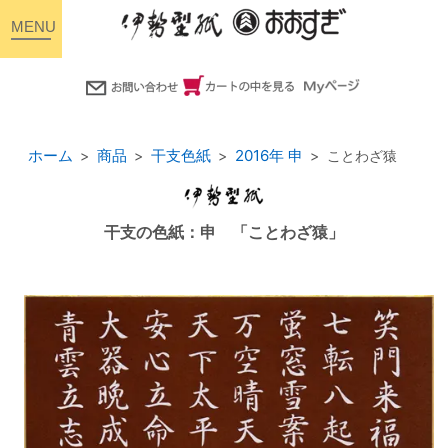
toggle
navigation
ホーム
商品
干支色紙
2016年 申
ことわざ猿
干支の色紙：申 「ことわざ猿」