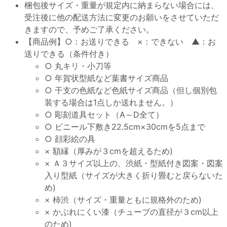
梱包後サイズ・重量が規定内に納まらない場合には、
受注後に他の配送方法に変更のお願いをさせていただ
きますので、予めご了承ください。
【商品例】○：お送りできる ×：できない ▲：お
送りできる（条件付き）
○ 丸キリ・小刀等
○ 年賀状型紙など葉書サイズ商品
○ 干支の色紙など色紙サイズ商品（但し個別包
装する場合は1点しか送れません。）
○ 彫刻道具セット（A～D全て）
○ ビニール下敷き22.5cm×30cmを5点まで
○ 顔彩絵の具
× 額縁（厚みが３cmを超えるため)
× Ａ３サイズ以上の、渋紙・型紙付き図案・図案
入り型紙（サイズが大きく折り畳むと戻らないた
め)
× 柿渋（サイズ・重量ともに規格外のため)
× かぶれにくい漆（チューブの直径が３cm以上
のため)