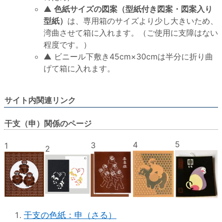
▲
色紙サイズの図案（型紙付き図案・図案入り
型紙）
は、専用箱のサイズより少し大きいため、
湾曲させて箱に入れます。（ご使用に支障はない
程度です。）
▲ ビニール下敷き45cm×30cmは半分に折り曲
げて箱に入れます。
サイト内関連リンク
干支（申）関係のページ
5
4
3
1
2
干支の色紙：申（さる）