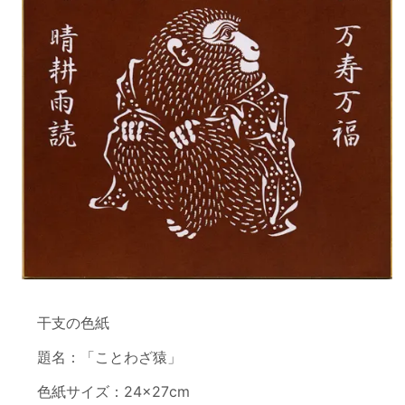
干支の色紙
題名：「ことわざ猿」
色紙サイズ：24×27cm