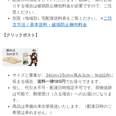
りする場合は破損防止梱包料金が必要ですので、ご注
意ください。
別頁（地域別）宅配便送料表をご覧ください。→
ご注
文方法 / 基本送料・破損防止梱包料金
【クリックポスト】
サイズと重量が、
34cm×25cm×厚み3cm・1kg以内
に
収まる場合、
送料一律185円
でお送りできます。
但し、代引き不可・配達日時指定不可です。荷物追跡
は可能で、郵便受け（入る場合）へのお届けになりま
す。
商品は準備出来次第発送いたします。（配達日時のご
希望は承れません。）