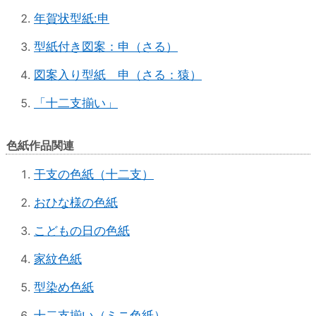
年賀状型紙:申
型紙付き図案：申（さる）
図案入り型紙 申（さる：猿）
「十二支揃い」
色紙作品関連
干支の色紙（十二支）
おひな様の色紙
こどもの日の色紙
家紋色紙
型染め色紙
十二支揃い（ミニ色紙）