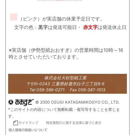
■
（ピンク）が実店舗の休業予定日です。
文字の色：
黒字
は発送可能日・
赤文字
は発送休止日
※実店舗（伊勢型紙おおすぎ）の営業時間は10時～16
時とさせていただいております。
株式会社大杉型紙工業
〒510-0243 三重県鈴鹿市白子三丁目8-6
Tel 059-386-0271 Fax 059-387-1513
© 2000 OSUGI KATAGAMIKOGYO CO., LTD.
*このサイトの内容について無断転載・複写等することを禁じま
す。