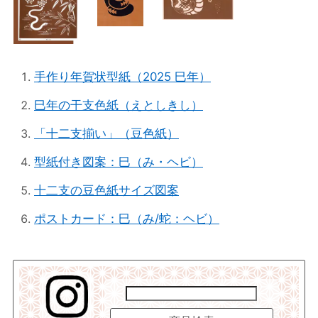
手作り年賀状型紙（2025 巳年）
巳年の干支色紙（えとしきし）
「十二支揃い」（豆色紙）
型紙付き図案：巳（み・ヘビ）
十二支の豆色紙サイズ図案
ポストカード：巳（み/蛇：ヘビ）