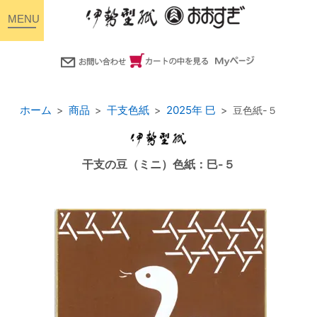
toggle
navigation
ホーム
商品
干支色紙
2025年 巳
豆色紙-５
干支の豆（ミニ）色紙：巳-５