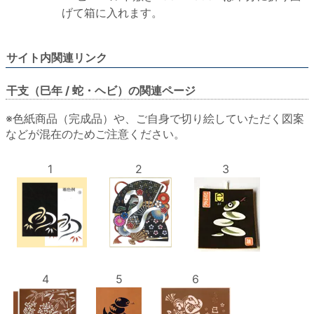
げて箱に入れます。
サイト内関連リンク
干支（巳年 / 蛇・ヘビ）の関連ページ
※色紙商品（完成品）や、ご自身で切り絵していただく図案
などが混在のためご注意ください。
1
2
3
4
5
6