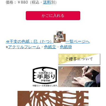
価格：￥880（税込・
送料
別）
⇒干支の色紙：巳（たつ）
一覧ページへ
※
アクリルフレーム
・
色紙立
・
色紙掛