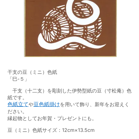
干支の豆（ミニ）色紙
「巳-５」
干支（十二支）を彫刻した伊勢型紙の豆（寸松庵）色
紙です。
色紙立て
や
豆色紙掛け
を用いて飾り、新年をお迎えく
ださい。
縁起物としてお年賀・プレゼントにも。
豆（ミニ）色紙サイズ：12cm×13.5cm