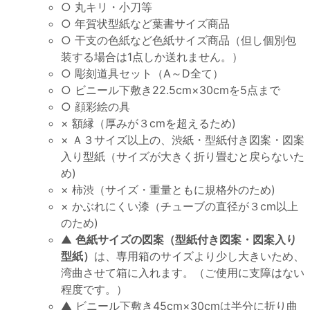
○ 丸キリ・小刀等
○ 年賀状型紙など葉書サイズ商品
○ 干支の色紙など色紙サイズ商品（但し個別包
装する場合は1点しか送れません。）
○ 彫刻道具セット（A～D全て）
○ ビニール下敷き22.5cm×30cmを5点まで
○ 顔彩絵の具
× 額縁（厚みが３cmを超えるため)
× Ａ３サイズ以上の、渋紙・型紙付き図案・図案
入り型紙（サイズが大きく折り畳むと戻らないた
め)
× 柿渋（サイズ・重量ともに規格外のため)
× かぶれにくい漆（チューブの直径が３cm以上
のため)
▲
色紙サイズの図案（型紙付き図案・図案入り
型紙）
は、専用箱のサイズより少し大きいため、
湾曲させて箱に入れます。（ご使用に支障はない
程度です。）
▲ ビニール下敷き45cm×30cmは半分に折り曲