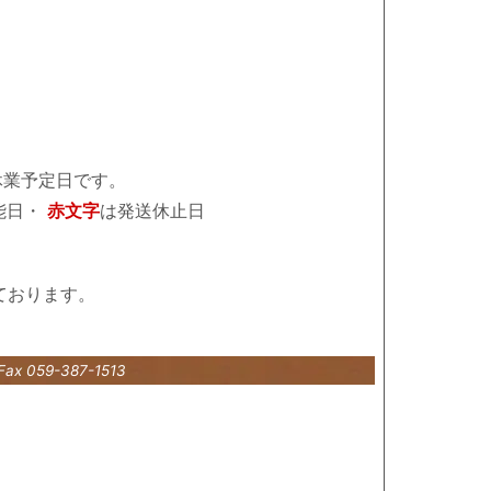
休業予定日です。
能日・
赤文字
は発送休止日
ております。
Fax 059-387-1513