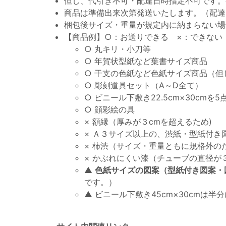
但し、代引き不可・配達日時指定不可です。
商品は準備出来次第発送いたします。（配達
梱包後サイズ・重量が規定内に納まらない場
【商品例】○：お送りできる ×：できない
○ 丸キリ・小刀等
○ 年賀状型紙など葉書サイズ商品
○ 干支の色紙など色紙サイズ商品（但
○ 彫刻道具セット（A～D全て）
○ ビニール下敷き22.5cm×30cmを5
○ 顔彩絵の具
× 額縁（厚みが３cmを超えるため)
× Ａ３サイズ以上の、渋紙・型紙付き
× 柿渋（サイズ・重量ともに規格外のた
× かぶれにくい漆（チューブの直径が３
▲
色紙サイズの図案（型紙付き図案・
です。）
▲ ビニール下敷き45cm×30cmは