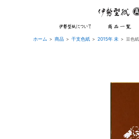
ホーム
商品
干支色紙
2015年 未
豆色紙