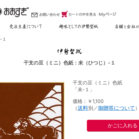
-１
干支の豆（ミニ）色紙：未（ひつじ）-１
干支の豆（ミニ）色紙
「未-１」
価格：￥1,100
（
送料
別／
御贈答について