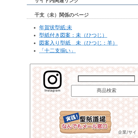
サイト内関連リンク
干支（未）関係のページ
年賀状型紙:未
型紙付き図案：未（ひつじ）
図案入り型紙 未（ひつじ：羊）
「十二支揃い」
企業/サ