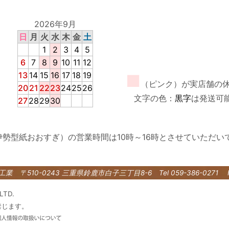
2026年9月
日
月
火
水
木
金
土
1
2
3
4
5
6
7
8
9
10
11
12
13
14
15
16
17
18
19
■
（ピンク）が実店舗の
20
21
22
23
24
25
26
文字の色：
黒字
は発送可
27
28
29
30
伊勢型紙おおすぎ）の営業時間は10時～16時とさせていただい
紙工業
〒510-0243 三重県鈴鹿市白子三丁目8-6
Tel 059-386-0271 
LTD.
禁じます。